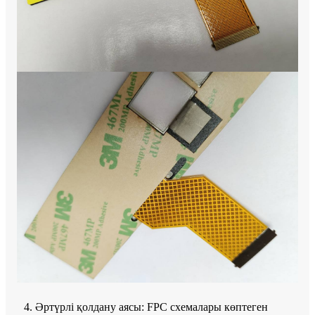
4. Әртүрлі қолдану аясы: FPC схемалары көптеген