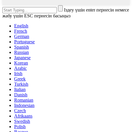
Іздеу үшін enter пернесін немесе
жабу үшін ESC пернесін басыңыз
English
French
German
Portuguese
Spanish
Russian
Japanese
Korean
Arabic
Irish
Greek
Turkish
Italian
Danish
Romanian
Indonesian
Czech
Afrikaans
Swedish
Polish
Basque