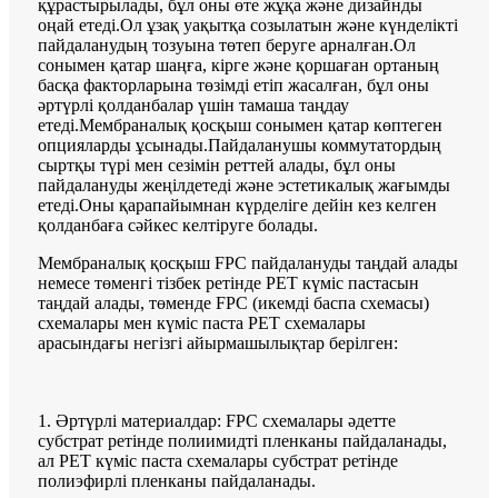
құрастырылады, бұл оны өте жұқа және дизайнды
оңай етеді.Ол ұзақ уақытқа созылатын және күнделікті
пайдаланудың тозуына төтеп беруге арналған.Ол
сонымен қатар шаңға, кірге және қоршаған ортаның
басқа факторларына төзімді етіп жасалған, бұл оны
әртүрлі қолданбалар үшін тамаша таңдау
етеді.Мембраналық қосқыш сонымен қатар көптеген
опцияларды ұсынады.Пайдаланушы коммутатордың
сыртқы түрі мен сезімін реттей алады, бұл оны
пайдалануды жеңілдетеді және эстетикалық жағымды
етеді.Оны қарапайымнан күрделіге дейін кез келген
қолданбаға сәйкес келтіруге болады.
Мембраналық қосқыш FPC пайдалануды таңдай алады
немесе төменгі тізбек ретінде PET күміс пастасын
таңдай алады, төменде FPC (икемді баспа схемасы)
схемалары мен күміс паста PET схемалары
арасындағы негізгі айырмашылықтар берілген:
1. Әртүрлі материалдар: FPC схемалары әдетте
субстрат ретінде полиимидті пленканы пайдаланады,
ал PET күміс паста схемалары субстрат ретінде
полиэфирлі пленканы пайдаланады.