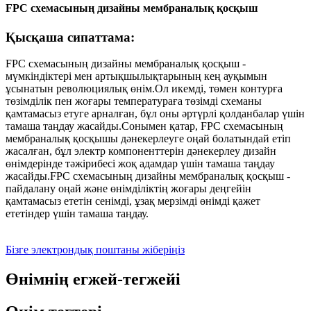
FPC схемасының дизайны мембраналық қосқыш
Қысқаша сипаттама:
FPC схемасының дизайны мембраналық қосқыш -
мүмкіндіктері мен артықшылықтарының кең ауқымын
ұсынатын революциялық өнім.Ол икемді, төмен контурға
төзімділік пен жоғары температураға төзімді схеманы
қамтамасыз етуге арналған, бұл оны әртүрлі қолданбалар үшін
тамаша таңдау жасайды.Сонымен қатар, FPC схемасының
мембраналық қосқышы дәнекерлеуге оңай болатындай етіп
жасалған, бұл электр компоненттерін дәнекерлеу дизайн
өнімдерінде тәжірибесі жоқ адамдар үшін тамаша таңдау
жасайды.FPC схемасының дизайны мембраналық қосқыш -
пайдалану оңай және өнімділіктің жоғары деңгейін
қамтамасыз ететін сенімді, ұзақ мерзімді өнімді қажет
ететіндер үшін тамаша таңдау.
Бізге электрондық поштаны жіберіңіз
Өнімнің егжей-тегжейі