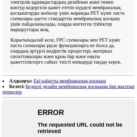
электрлік құрамдастардың дизайнын және төмен
контур кедергісін қажет ететін күрделі мембраналық
қосқыштарды жобалау үшін жарамды.PET күміс паста
схемалары әдетте стандартты мембраналық қосқыш
үшін пайдаланылады, оларда көптеген тізбектер
маршруттары жоқ.
Қорытындылай келе, FPC схемалары мен PET күміс
паста схемалары ұқсас функцияларға ие болса да,
олардың әртүрлі өндірістік процестері, материал
сипаттамалары және құны бар және нақты
қажеттіліктерге сәйкес тиісті өнімдерді таңдау керек.
Алдыңғы:
Екі қабатты мембраналық қосқыш
Келесі:
Бедерлі дизайн мембраналық қосқышы бар жылтыр
пернелер