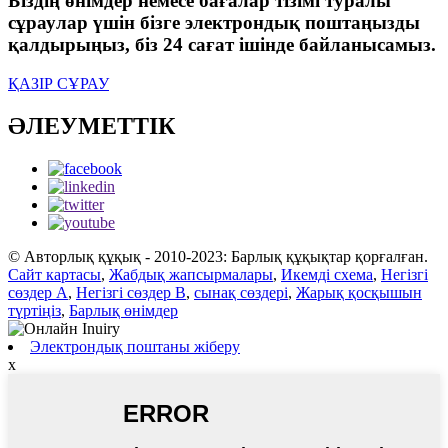
Біздің өнімдер немесе бағалар тізімі туралы
сұраулар үшін бізге электрондық поштаңызды
қалдырыңыз, біз 24 сағат ішінде байланысамыз.
ҚАЗІР СҰРАУ
ӘЛЕУМЕТТІК
© Авторлық құқық - 2010-2023: Барлық құқықтар қорғалған.
Сайт картасы
,
Жабдық жапсырмалары
,
Икемді схема
,
Негізгі
сөздер А
,
Негізгі сөздер В
,
сынақ сөздері
,
Жарық қосқышын
түртіңіз
,
Барлық өнімдер
Электрондық поштаны жіберу
x