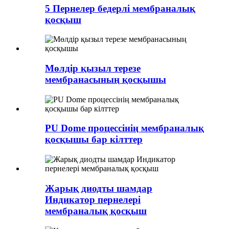
5 Пернелер бедерлі мембраналық
қосқыш
Мөлдір қызыл терезе
мембранасының қосқышы
PU Dome процессінің мембраналық
қосқышы бар кілттер
Жарық диодты шамдар
Индикатор пернелері
мембраналық қосқыш