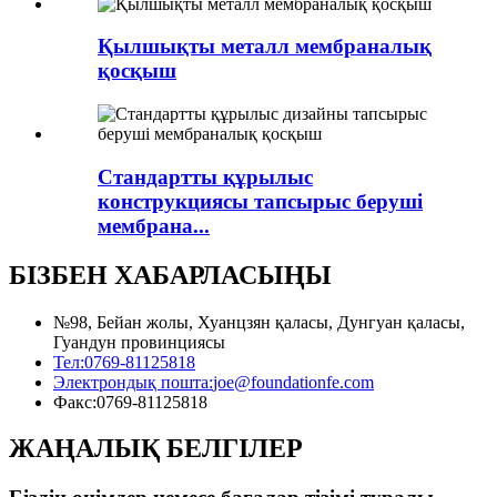
Қылшықты металл мембраналық
қосқыш
Стандартты құрылыс
конструкциясы тапсырыс беруші
мембрана...
БІЗБЕН ХАБАРЛАСЫҢЫ
№98, Бейан жолы, Хуанцзян қаласы, Дунгуан қаласы,
Гуандун провинциясы
Тел:
0769-81125818
Электрондық пошта:
joe@foundationfe.com
Факс:
0769-81125818
ЖАҢАЛЫҚ БЕЛГІЛЕР