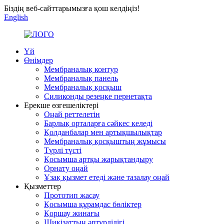
Біздің веб-сайттарымызға қош келдіңіз!
English
Үй
Өнімдер
Мембраналық контур
Мембраналық панель
Мембраналық қосқыш
Силиконды резеңке пернетақта
Ерекше өзгешеліктері
Оңай реттелетін
Барлық орталарға сәйкес келеді
Қолданбалар мен артықшылықтар
Мембраналық қосқыштың жұмысы
Түрлі түсті
Қосымша артқы жарықтандыру
Орнату оңай
Ұзақ қызмет етеді және тазалау оңай
Қызметтер
Прототип жасау
Қосымша құрамдас бөліктер
Қоршау жинағы
Шикізаттың әртүрлілігі