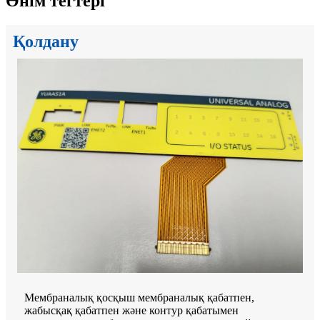
Өнім тегтері
Қолдану
Мембраналық қосқыш мембраналық қабатпен,
жабысқақ қабатпен және контур қабатымен