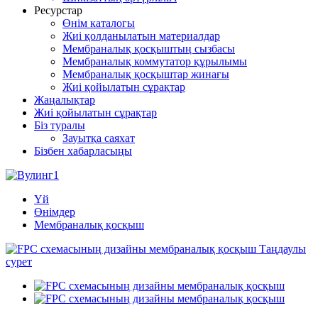
Ресурстар
Өнім каталогы
Жиі қолданылатын материалдар
Мембраналық қосқыштың сызбасы
Мембраналық коммутатор құрылымы
Мембраналық қосқыштар жинағы
Жиі қойылатын сұрақтар
Жаңалықтар
Жиі қойылатын сұрақтар
Біз туралы
Зауытқа саяхат
Бізбен хабарласыңы
Үй
Өнімдер
Мембраналық қосқыш