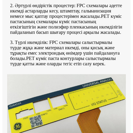
2. Әртүрлі өндірістік процестер: FPC схемалары әдетте
икемді астарларды кесу, штамптау, гальванизация
немесе мыс қаптау процестерімен жасалады.PET күміс
пастасының схемалары күміс пастасының
өткізгіштігін және полиэфир пленкасының икемділігін
пайдаланып басып шығару процесі арқылы жасалады.
3. Түрлі икемділік: FPC схемалары салыстырмалы
түрде жұқа және материал икемді, оны қисық және
тұрақты емес электрондық өнімдер үшін пайдалануға
болады.PET күміс паста контурлары салыстырмалы
түрде қатты және оларды тегіс етіп салу керек.